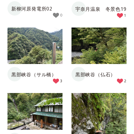
新柳河原発電所02
宇奈月温泉 冬景色19
0
1
黒部峡谷（サル橋）
黒部峡谷（仏石）
3
2