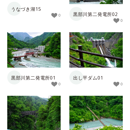
うなづき湖15
黒部川第二発電所02
0
0
黒部川第二発電所01
出し平ダム01
0
0