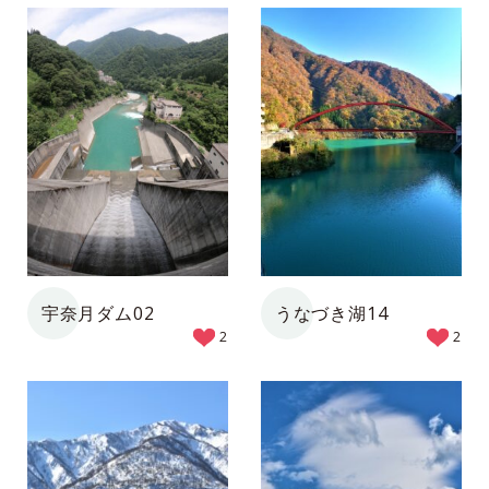
宇奈月ダム02
うなづき湖14
2
2