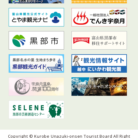
Copyright © Kurobe Unazuki-onsen Tourist Board All Right