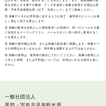
はがき等）を製造、販売することを禁止します。また、雑誌掲載や販
売を目的とする冊子や教材、グッズ作成等に画像を使用する場合は黒
部・宇奈月温泉観光局（以下、当局という）までご連絡ください。
③ 画像データの公序良俗に反するような加工、被写体のイメージを著
しく損なう加工を禁止します。
④ 画像の配布を目的とした素材集等への収録や、同一のメールを大量
に送信するメーリングリスト、メールマガジン等へ添付し配布するこ
とを禁止します。
⑤ 画像の著作権は当局、または画像の提供者に帰属します。画像デー
タの利用はかまいませんが、著作権を放棄するものではありません。
⑥ 画像の使用は、使用者の責任にて行ってください。画像の使用によ
り生じた損害、または不利益については、当局はいかなる責任も負い
ません。
一般社団法人
黒部・宇奈月温泉観光局