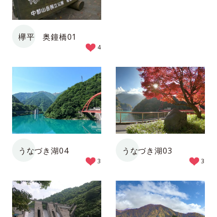
欅平 奥鐘橋01
4
うなづき湖04
うなづき湖03
3
3