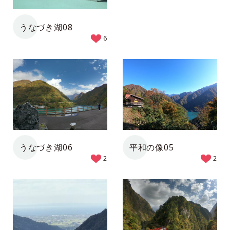
うなづき湖08
6
うなづき湖06
平和の像05
2
2