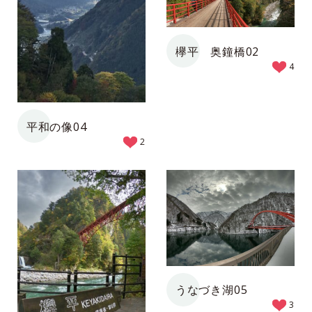
欅平 奥鐘橋02
4
平和の像04
2
うなづき湖05
3