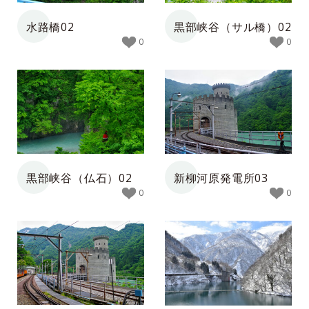
水路橋02
黒部峡谷（サル橋）02
0
0
黒部峡谷（仏石）02
新柳河原発電所03
0
0