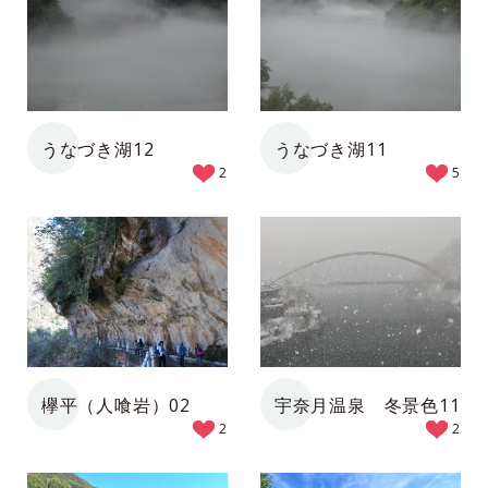
うなづき湖12
うなづき湖11
2
5
欅平（人喰岩）02
宇奈月温泉 冬景色11
2
2