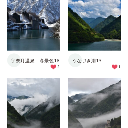
宇奈月温泉 冬景色18
うなづき湖13
2
1