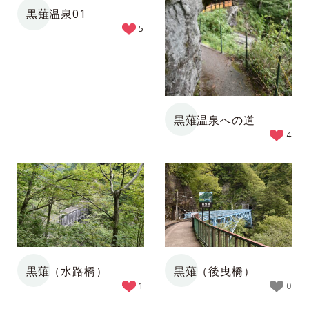
黒薙温泉01
5
黒薙温泉への道
4
黒薙（水路橋）
黒薙（後曳橋）
1
0