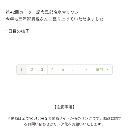
第42回カーター記念黒部名水マラソン
今年も三津家貴也さんに盛り上げていただきました
1日目の様子
1
2
3
4
5
...
＞
最後 >
【注意事項】
※動画は全てyoutubeなど動画サイトからのリンクです。動画に関す
るお問い合わせはリンク元へお願いいたします。