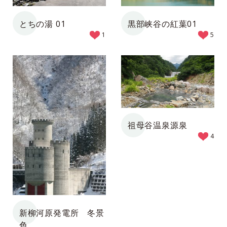
とちの湯 01
黒部峡谷の紅葉01
1
5
祖母谷温泉源泉
4
新柳河原発電所 冬景
色