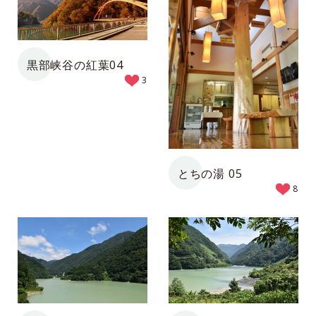
黒部峡谷の紅葉04
3
とちの湯 05
8