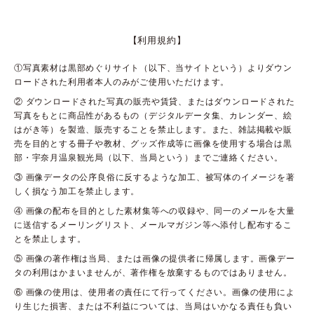
【利用規約】
①写真素材は黒部めぐりサイト（以下、当サイトという）よりダウン
ロードされた利用者本人のみがご使用いただけます。
② ダウンロードされた写真の販売や賃貸、またはダウンロードされた
写真をもとに商品性があるもの（デジタルデータ集、カレンダー、絵
はがき等）を製造、販売することを禁止します。また、雑誌掲載や販
売を目的とする冊子や教材、グッズ作成等に画像を使用する場合は黒
部・宇奈月温泉観光局（以下、当局という）までご連絡ください。
③ 画像データの公序良俗に反するような加工、被写体のイメージを著
しく損なう加工を禁止します。
④ 画像の配布を目的とした素材集等への収録や、同一のメールを大量
に送信するメーリングリスト、メールマガジン等へ添付し配布するこ
とを禁止します。
⑤ 画像の著作権は当局、または画像の提供者に帰属します。画像デー
タの利用はかまいませんが、著作権を放棄するものではありません。
⑥ 画像の使用は、使用者の責任にて行ってください。画像の使用によ
り生じた損害、または不利益については、当局はいかなる責任も負い