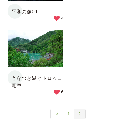
平和の像01
4
うなづき湖とトロッコ
電車
6
＜
1
2