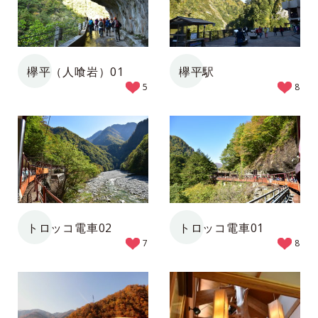
欅平（人喰岩）01
欅平駅
5
8
トロッコ電車02
トロッコ電車01
7
8