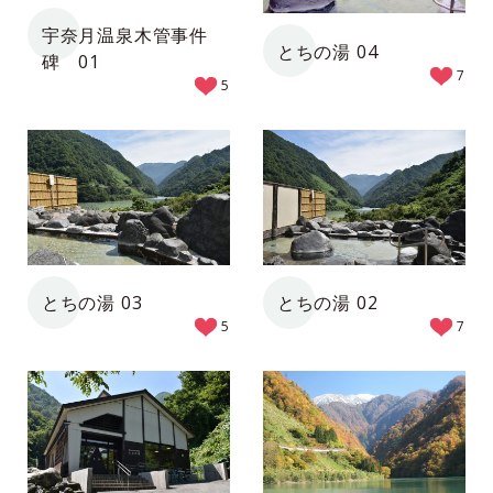
宇奈月温泉木管事件
とちの湯 04
碑 01
7
5
とちの湯 03
とちの湯 02
5
7