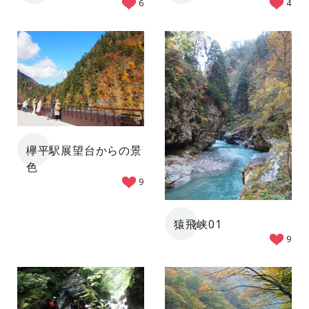
6
4
欅平駅展望台からの景
色
9
猿飛峡01
9