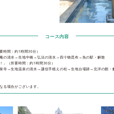
コース内容
要時間：約1時間30分）
庵の清水→生地中橋→弘法の清水→四十物昆布→魚の駅・解散
！」（所要時間：約1時間30分）
泉寺→生地温泉の清水→謙信手植えの松→生地台場跡→北洋の館・
なる場合がございます。