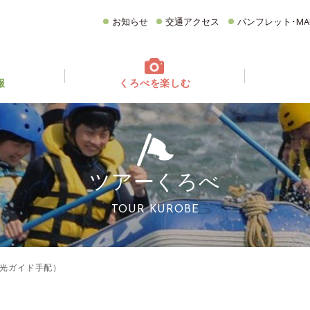
お知らせ
交通アクセス
パンフレット･MA
報
くろべを楽しむ
てどんなとこ？
ベント情報
フォトギャラリー
イベントカレンダー
グルメ
CATEGORY
どころ
観る・遊ぶ
食べる
買う・お土産
ツアーくろべ
宿泊施設
イチオシ商品
TOUR KUROBE
光ガイド手配）