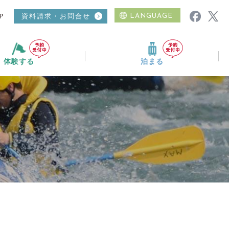
P
資料請求・お問合せ
LANGUAGE
体験する
泊まる
ムービーギャラリー
ニュース
おすすめコース
温泉
日帰り入浴