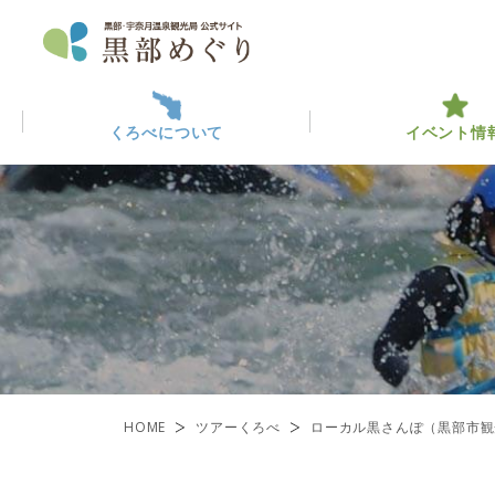
くろべについて
イベント情
くろべについて
イベント情報
黒部っ
最新イ
観光・
ABOUT KUROBE
EVENT INFO
くろべを楽しむ
黒部のみ
ENJOY KUROBE
一覧
HOME
ツアーくろべ
ローカル黒さんぽ（黒部市観