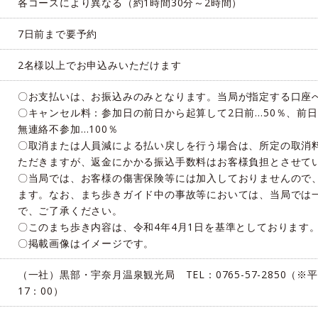
各コースにより異なる（約1時間30分～2時間）
7日前まで要予約
2名様以上でお申込みいただけます
〇お支払いは、お振込みのみとなります。当局が指定する口座
〇キャンセル料：参加日の前日から起算して2日前…50％、前
無連絡不参加…100％
〇取消または人員減による払い戻しを行う場合は、所定の取消
ただきますが、返金にかかる振込手数料はお客様負担とさせて
〇当局では、お客様の傷害保険等には加入しておりませんので
ます。なお、まち歩きガイド中の事故等においては、当局では
で、ご了承ください。
〇このまち歩き内容は、令和4年4月1日を基準としております
〇掲載画像はイメージです。
（一社）黒部・宇奈月温泉観光局 TEL：0765-57-2850（※
17：00）