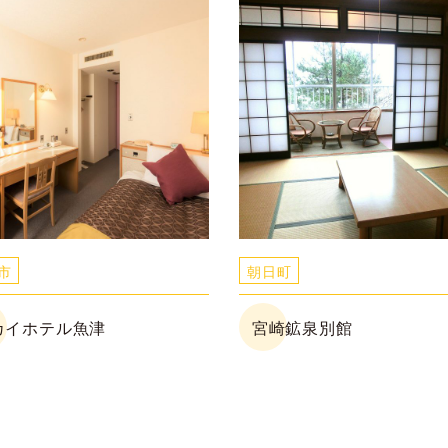
市
朝日町
カイホテル魚津
宮崎鉱泉別館