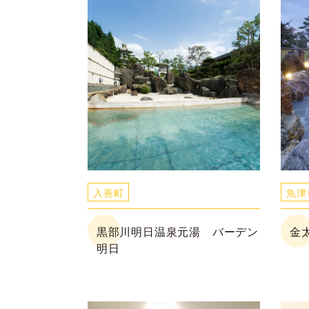
入善町
魚津
黒部川明日温泉元湯 バーデン
金
明日