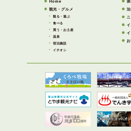
Home
体
観光・グルメ
泊
観る・遊ぶ
ニ
食べる
イ
買う・お土産
イ
温泉
お
宿泊施設
イチオシ