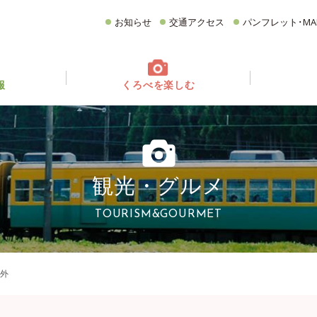
お知らせ
交通アクセス
パンフレット･MA
報
くろべを楽しむ
てどんなとこ？
ベント情報
フォトギャラリー
イベントカレンダー
グルメ
CATEGORY
どころ
観る・遊ぶ
食べる
買う・お土産
観光・グルメ
宿泊施設
イチオシ商品
TOURISM&GOURMET
市外