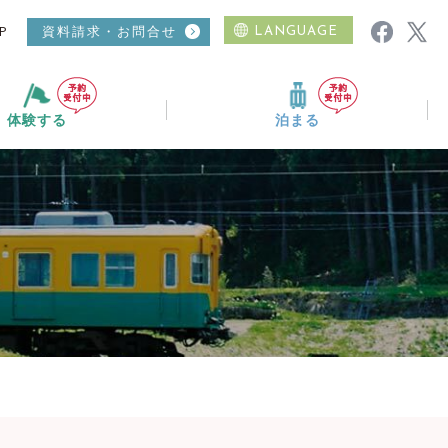
P
資料請求・お問合せ
LANGUAGE
体験する
泊まる
ムービーギャラリー
ニュース
おすすめコース
温泉
日帰り入浴