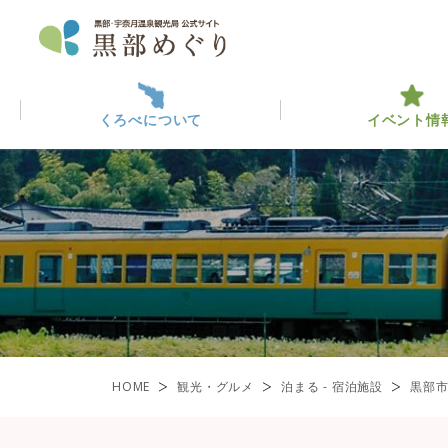
くろべについて
イベント情
くろべについて
イベント情報
黒部っ
最新イ
観光・
ABOUT KUROBE
EVENT INFO
くろべを楽しむ
黒部のみ
ENJOY KUROBE
一覧
HOME
観光・グルメ
泊まる - 宿泊施設
黒部