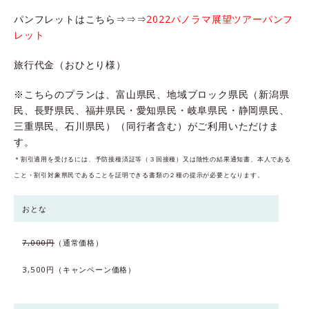
パンフレットはこちら⇒⇒⇒
2022パノラマ展望ツアーパンフ
レット
旅行代金（おひとり様）
※こちらのプランは、富山県民、地域ブロック県民（新潟県
民、長野県民、福井県民・愛知県民・岐阜県民・静岡県民、
三重県民、石川県民）（同行者含む）がご利用いただけま
す。
＊割引適用を受けるには、予防接種済証等（３回接種）又は陰性の結果通知書、本人である
こと・割引対象県民であることを証明できる書類の２種の提示が必要となります。
おとな
7,000
円
（通常価格）
3,500
円
（キャンペーン価格）