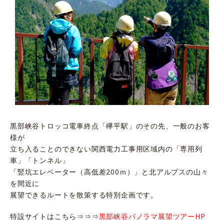
黒部峡谷トロッコ電車終点「欅平駅」のその先、一般のお客
様が
立ち入ることのできない関西電力工事用区域内の「専用列
車」「トンネル」
「竪坑エレベーター（高低差200ｍ）」と北アルプスの山々
を間近に
展望できるルートを散策する特別企画です。
特設サイトはこちら⇒⇒⇒
黒部峡谷パノラマ展望ツアーHP