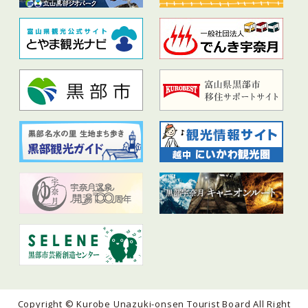
Copyright © Kurobe Unazuki-onsen Tourist Board All Right