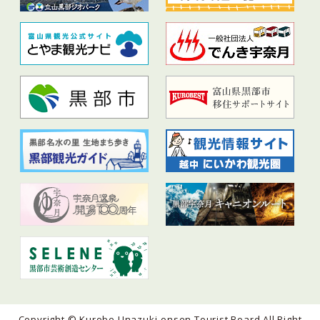
Copyright © Kurobe Unazuki-onsen Tourist Board All Right