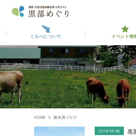
くろべについて
イベント情
くろべについて
イベント情報
黒部っ
最新イ
観光・
ABOUT KUROBE
EVENT INFO
くろべを楽しむ
黒部のみ
ENJOY KUROBE
一覧
HOME
観光局ブログ
黒
2018.09.06