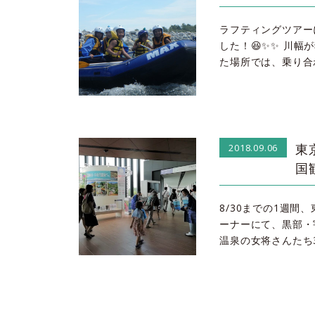
ラフティングツアー
した！😆✨✨ 川
た場所では、乗り合
東京
2018.09.06
国
8/30までの1週間、
ーナーにて、黒部・
温泉の女将さんたち