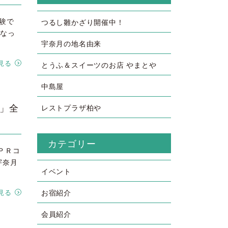
験で
つるし雛かざり開催中！
くなっ
宇奈月の地名由来
見る
とうふ＆スイーツのお店 やまとや
中島屋
N」全
レストプラザ柏や
カテゴリー
光ＰＲコ
宇奈月
イベント
お宿紹介
見る
会員紹介