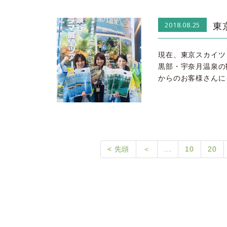
東京
2018.08.25
現在、東京スカイツリー
黒部・宇奈月温泉の
からのお客様さんに
< 先頭
＜
...
10
20