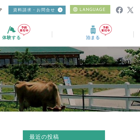
P
資料請求・お問合せ
LANGUAGE
体験する
泊まる
ムービーギャラリー
ニュース
おすすめコース
温泉
日帰り入浴
最近の投稿