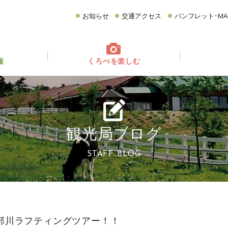
お知らせ
交通アクセス
パンフレット･MA
報
くろべを楽しむ
てどんなとこ？
ベント情報
フォトギャラリー
イベントカレンダー
グルメ
CATEGORY
どころ
観る・遊ぶ
食べる
買う・お土産
観光局ブログ
宿泊施設
イチオシ商品
STAFF BLOG
部川ラフティングツアー！！