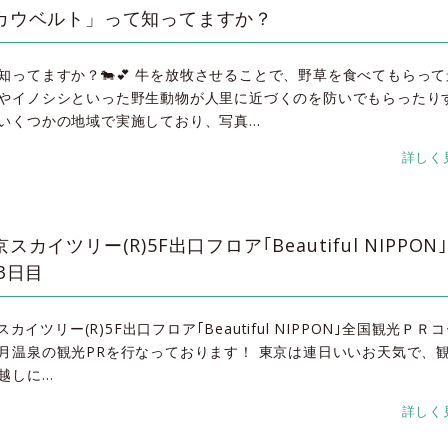
カウベルト」って知ってますか？
知ってますか？🐄💕 牛を放牧させることで、野草を食べてもらっ
やイノシシといった野生動物が人里に近づくのを防いでもらったり
もいくつかの地域で実施しており、写真…
詳しく
スカイツリー(R)5F出口フロア｢Beautiful NIPPON
R3日目
スカイツリー(R)5F出口フロア｢Beautiful NIPPON｣全国観光ＰＲ
月温泉の観光PRを行なっております！ 東京は連日いいお天気で、
越しに…
詳しく