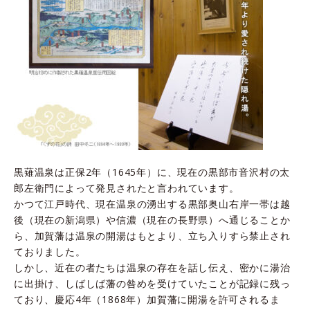
黒薙温泉は正保2年（1645年）に、現在の黒部市音沢村の太
郎左衛門によって発見されたと言われています。
かつて江戸時代、現在温泉の湧出する黒部奥山右岸一帯は越
後（現在の新潟県）や信濃（現在の長野県）へ通じることか
ら、加賀藩は温泉の開湯はもとより、立ち入りすら禁止され
ておりました。
しかし、近在の者たちは温泉の存在を話し伝え、密かに湯治
に出掛け、しばしば藩の咎めを受けていたことが記録に残っ
ており、慶応4年（1868年）加賀藩に開湯を許可されるま