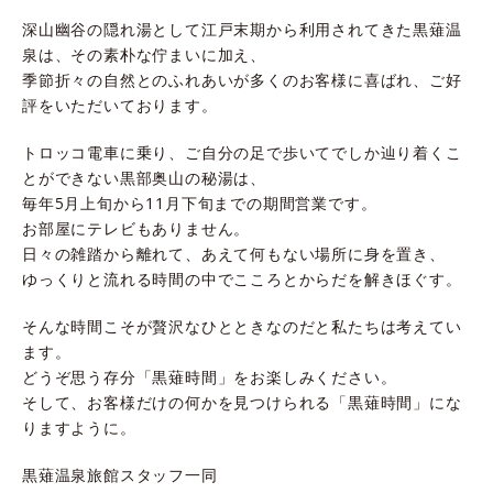
深山幽谷の隠れ湯として江戸末期から利用されてきた黒薙温
泉は、その素朴な佇まいに加え、
季節折々の自然とのふれあいが多くのお客様に喜ばれ、ご好
評をいただいております。
トロッコ電車に乗り、ご自分の足で歩いてでしか辿り着くこ
とができない黒部奥山の秘湯は、
毎年5月上旬から11月下旬までの期間営業です。
お部屋にテレビもありません。
日々の雑踏から離れて、あえて何もない場所に身を置き、
ゆっくりと流れる時間の中でこころとからだを解きほぐす。
そんな時間こそが贅沢なひとときなのだと私たちは考えてい
ます。
どうぞ思う存分「黒薙時間」をお楽しみください。
そして、お客様だけの何かを見つけられる「黒薙時間」にな
りますように。
黒薙温泉旅館スタッフ一同