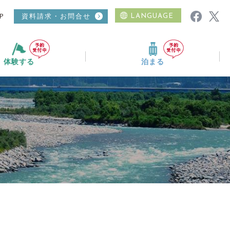
P
資料請求・お問合せ
LANGUAGE
体験する
泊まる
ムービーギャラリー
ニュース
おすすめコース
温泉
日帰り入浴