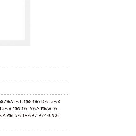
E3%82%AF%E3%83%9D%E3%8
E3%82%93%E9%A4%A8-%E
A5%E5%BA%97-97440906