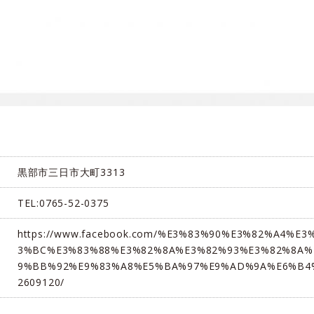
黒部市三日市大町3313
TEL:0765-52-0375
https://www.facebook.com/%E3%83%90%E3%82%A4%
3%BC%E3%83%88%E3%82%8A%E3%82%93%E3%82%8A%
9%BB%92%E9%83%A8%E5%BA%97%E9%AD%9A%E6%B4%
2609120/