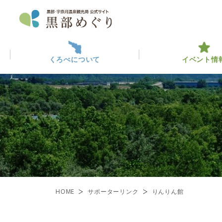
くろべについて
イベント情
くろべについて
イベント情報
黒部っ
最新イ
観光・
ABOUT KUROBE
EVENT INFO
くろべを楽しむ
黒部のみ
ENJOY KUROBE
一覧
HOME
サポーターリンク
りんりん館