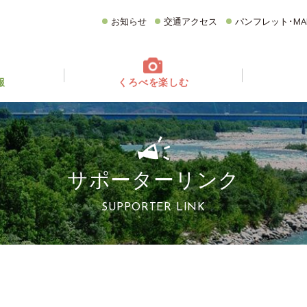
お知らせ
交通アクセス
パンフレット･MA
報
くろべを楽しむ
てどんなとこ？
ベント情報
フォトギャラリー
イベントカレンダー
グルメ
CATEGORY
どころ
観る・遊ぶ
食べる
買う・お土産
サポーターリンク
宿泊施設
イチオシ商品
SUPPORTER LINK