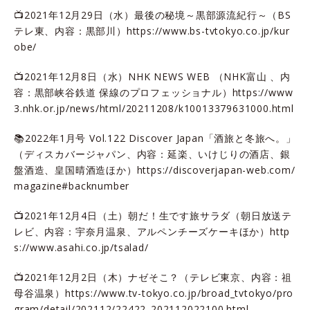
📺2021年12月29日（水）最後の秘境～黒部源流紀行～（BS
テレ東、内容：黒部川）
https://www.bs-tvtokyo.co.jp/kur
obe/
📺2021年12月8日（水）NHK NEWS WEB （NHK富山 、内
容：黒部峡谷鉄道 保線のプロフェッショナル）
https://www
3.nhk.or.jp/news/html/20211208/k10013379631000.html
📚2022年1月号 Vol.122 Discover Japan「酒旅と冬旅へ。」
（ディスカバージャパン、内容：延楽、いけじりの酒店、銀
盤酒造、皇国晴酒造ほか）
https://discoverjapan-web.com/
magazine#backnumber
📺2021年12月4日（土）朝だ！生です旅サラダ（朝日放送テ
レビ、内容：宇奈月温泉、アルペンチーズケーキほか）
http
s://www.asahi.co.jp/tsalad/
📺2021年12月2日（木）ナゼそこ？（テレビ東京、内容：祖
母谷温泉）
https://www.tv-tokyo.co.jp/broad_tvtokyo/pro
gram/detail/202112/22422_202112022100.html