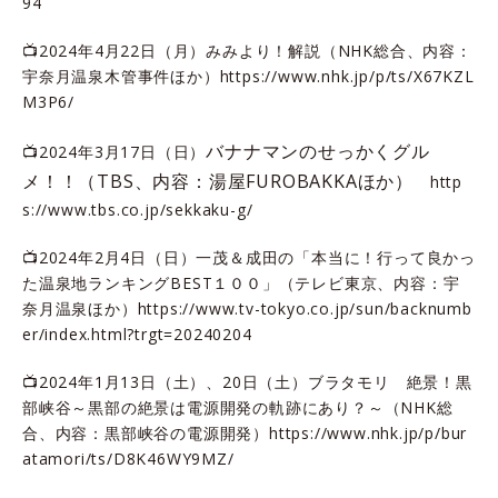
94
📺2024年4月22日（月）みみより！解説（NHK総合、内容：
宇奈月温泉木管事件ほか）
https://www.nhk.jp/p/ts/X67KZL
M3P6/
バナナマンのせっかくグル
📺2024年3月17日（日）
メ！！（TBS、内容：湯屋FUROBAKKAほか）
http
s://www.tbs.co.jp/sekkaku-g/
📺2024年2月4日（日）一茂＆成田の「本当に！行って良かっ
た温泉地ランキングBEST１００」（テレビ東京、内容：宇
奈月温泉ほか）
https://www.tv-tokyo.co.jp/sun/backnumb
er/index.html?trgt=20240204
📺2024年1月13日（土）、20日（土）ブラタモリ 絶景！黒
部峡谷～黒部の絶景は電源開発の軌跡にあり？～（NHK総
合、内容：黒部峡谷の電源開発）
https://www.nhk.jp/p/bur
atamori/ts/D8K46WY9MZ/