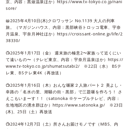
京、内容：黒薙温泉ほか）
https://www.tv-tokyo.co.jp/nani
sore/
📖2025年4月10日(木)クロワッサン No.1139 大人の列車
旅。（マガジンハウス、内容：黒部峡谷トロッコ電車、宇奈
月温泉、宇奈月神社ほか）
https://croissant-online.jp/life/2
38330/
📺2025年1月17日（金） 週末旅の極意2〜家族って近くにい
て遠いもの〜（テレビ東京、内容：宇奈月温泉ほか）
https://
www.tv-tokyo.co.jp/shumatsutabi2/
※22日（水） BSテ
レ東、BSテレ東4K（再放送）
📺2025年1月16日（木）おんな噺家２人旅パート２ 美よし・
幸路の「名水の里、潮騒の街・黒部」で三題噺を作ろう！ さ
えこもいまーす！！（satonoka ※ケーブルテレビ、内容：
生地地区の湧水群ほか）
https://www.satonoka.jp/
※23日
(木)、25日（土）再放送
📺2024年12月7日（土）所さんお届けモノです（MBS、内