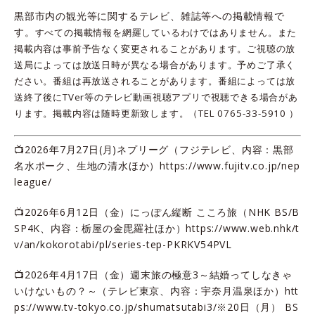
黒部市内の観光等に関するテレビ、雑誌等への掲載情報で
す。
すべての掲載情報を網羅しているわけではありません。また
掲載内容は事前予告なく変更されることがあります。ご視聴の放
送局によっては放送日時が異なる場合があります。予めご了承く
ださい。番組は再放送されることがあります。番組によっては放
送終了後に
TVer
等のテレビ動画視聴アプリで視聴できる場合があ
ります。掲載内容は随時更新致します。（TEL 0765-33-5910 ）
📺2026年7月27日(月)ネプリーグ（フジテレビ、内容：黒部
名水ポーク、生地の清水ほか）
https://www.fujitv.co.jp/nep
league/
📺2026年6月12日（金）にっぽん縦断 こころ旅（NHK BS/B
SP4K、内容：栃屋の金毘羅社ほか）
https://www.web.nhk/t
v/an/kokorotabi/pl/series-tep-PKRKV54PVL
📺2026年4月17日（金）週末旅の極意3～結婚ってしなきゃ
いけないもの？～（テレビ東京、内容：宇奈月温泉ほか）
htt
ps://www.tv-tokyo.co.jp/shumatsutabi3/
※20日（月） BS