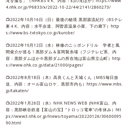
滝を撮る」（NHKBS４K、内容：幻の滝ほか）
https://www
4.nhk.or.jp/P6833/x/2022-10-22/44/2141/2860273/
📺2022年10月16日（日）最後の秘境 黒部源流紀行（BSテレ
東４K、内容：水平歩道、阿曽原温泉小屋、下の廊下）
http
s://www.bs-tvtokyo.co.jp/kurobe/
📺2022年10月12日（水）林修のニッポンドリル 学者と風
間俊介が巡る！黒部ダム＆富岡製糸場（フジテレビ系、内
容：黒部ダムほか※黒部ダムの所在地は富山県立山町）
http
s://www.ohk.co.jp/data/21000/pages/
📺2022年8月18日（木）高良くんと天城くん（MBS毎日放
送、内容：オール富山ロケ、黒部市内も）
https://www.mbs.
jp/takaten/
📺2022年1月26日（水）NHK NEWS WEB (NHK富山、内
容：黒部峡谷鉄道【富山の宝】“トロッコ電車”の冬休み）
htt
ps://www3.nhk.or.jp/lnews/toyama/20220126/30600095
90.html