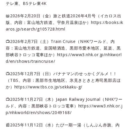
テレ東、BSテレ東4K
📖2026年2月20日（金）旅と鉄道2026年4月号（イカロス出
版、内容：富山地方鉄道、宇奈月温泉ほか）
https://books.ik
aros.jp/search/g105728.html
📺2026年2月7日（土）Train Cruise（NHKワールド、内
容：富山地方鉄道、皇国晴酒造、黒部市愛本地区、延楽、黒
部峡谷トロッコ電車ほか）
https://www3.nhk.or.jp/nhkworl
d/en/shows/traincruise/
📺2025年12月7日（日）バナナマンのせっかくグルメ！！
（TBS、内容：黒部市生地地区、氷見きときと寿司黒部店ほ
か）
https://www.tbs.co.jp/sekkaku-g/
📺2025年11月27日（木）Japan Railway Journal（NHKワー
ルド、内容：黒部峡谷トロッコ電車）
https://www3.nhk.or.j
p/nhkworld/en/shows/2049168/
📰2025年11月12日（水）たび一期一湯（しんぶん赤旗、内