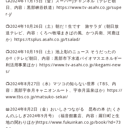
📺2024年11月15日（金）スーパーJチャンネル（テレビ朝
日、内容：黒部峡谷鉄道）
https://www.tv-asahi.co.jp/supe
r-j/
📺2024年10月26日（土）朝だ！生です 旅サラダ（朝日放
送テレビ、内容：くろべ牧場まきばの風、かつ兵衛、河鹿ほ
か）
https://tsplus.asahi.co.jp/tsalad/
📺2024年10月19日（土）池上彰のニュース そうだったの
か!!（テレビ朝日、内容：黒部市下水道バイオマスエネルギー
利活用事業ほか）
https://www.tv-asahi.co.jp/ikegami-new
s/
📺2024年8月27日（水）マツコの知らない世界（TBS、内
容：黒部宇奈月キャニオンルート、宇奈月温泉ほか）
https://
www.tbs.co.jp/matsuko-sekai/
📖2024年8月2日（金）おいしさつながる 昆布の本 (たくさ
んのふしぎ2024年9月号）（福音館書店、内容：羅臼町と生
地の関わりほか)
https://www.fukuinkan.co.jp/book/?id=73