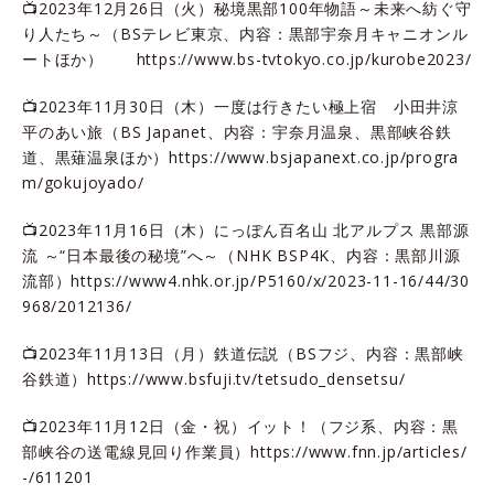
📺2023年12月26日（火）秘境黒部100年物語～未来へ紡ぐ守
り人たち～（BSテレビ東京、内容：黒部宇奈月キャニオンル
ートほか）
https://www.bs-tvtokyo.co.jp/kurobe2023/
📺2023年11月30日（木）一度は行きたい極上宿 小田井涼
平のあい旅（BS Japanet、内容：宇奈月温泉、黒部峡谷鉄
道、黒薙温泉ほか）
https://www.bsjapanext.co.jp/progra
m/gokujoyado/
📺2023年11月16日（木）にっぽん百名山 北アルプス 黒部源
流 ～“日本最後の秘境”へ～（NHK BSP4K、内容：黒部川源
流部）
https://www4.nhk.or.jp/P5160/x/2023-11-16/44/30
968/2012136/
📺2023年11月13日（月）鉄道伝説（BSフジ、内容：黒部峡
谷鉄道）
https://www.bsfuji.tv/tetsudo_densetsu/
📺2023年11月12日（金・祝）イット！（フジ系、内容：黒
部峡谷の送電線見回り作業員）
https://www.fnn.jp/articles/
-/611201