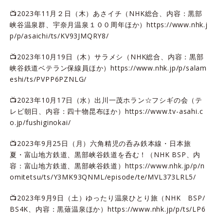
📺2023年11月２日（木）あさイチ（NHK総合、内容：黒部
峡谷温泉群、宇奈月温泉１００周年ほか）
https://www.nhk.j
p/p/asaichi/ts/KV93JMQRY8/
📺2023年10月19日（木）サラメシ（NHK総合、内容：黒部
峡谷鉄道ベテラン保線員ほか）
https://www.nhk.jp/p/salam
eshi/ts/PVPP6PZNLG/
📺2023年10月17日（水）出川一茂ホラン☆フシギの会（テ
レビ朝日、内容：四十物昆布ほか）
https://www.tv-asahi.c
o.jp/fushiginokai/
📺2023年9月25日（月）六角精児の呑み鉄本線・日本旅
夏・富山地方鉄道、黒部峡谷鉄道を呑む！（NHK BSP、内
容：富山地方鉄道、黒部峡谷鉄道）
https://www.nhk.jp/p/n
omitetsu/ts/Y3MK93QNML/episode/te/MVL373LRL5/
📺2023年9月9日（土）ゆったり温泉ひとり旅（NHK BSP/
BS4K、内容：黒薙温泉ほか）
https://www.nhk.jp/p/ts/LP6