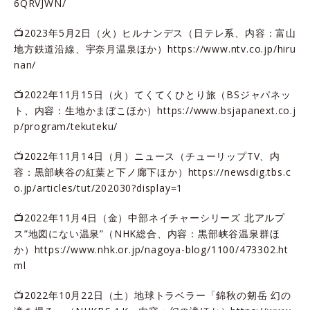
6QRVJWN/
📺2023年5月2日（火）ヒルナンデス（日テレ系、内容：富山
地方鉄道沿線、宇奈月温泉ほか）
https://www.ntv.co.jp/hiru
nan/
📺2022年11月15日（火）てくてくひとり旅（BSジャパネッ
ト、内容：生地かまぼこほか）
https://www.bsjapanext.co.j
p/program/tekuteku/
📺2022年11月14日（月）ニュース（チューリップTV、内
容：黒部峡谷の紅葉と下ノ廊下ほか）
https://newsdig.tbs.c
o.jp/articles/tut/202030?display=1
📺2022年11月4日（金）中部ネイチャーシリーズ 北アルプ
ス”地図にない温泉”（NHK総合、内容：黒部峡谷温泉群ほ
か）
https://www.nhk.or.jp/nagoya-blog/1100/473302.ht
ml
📺2022年10月22日（土）地球トラベラー「錦秋の剱岳 幻の