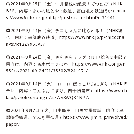
📺2021年9月25日（土）中井精也の絶景！てつたび（NHK－
BSP、内容：あいの風とやま鉄道、富山地方鉄道ほか）
http
s://www6.nhk.or.jp/nhkpr/post/trailer.html?i=31041
📺2021年9月24日（金）チコちゃんに叱られる！（NHK総
合、内容：黒部峡谷鉄道）
https://www.nhk.jp/p/chicocha
n/ts/R12Z9955V3/
📺2021年9月24日（金）さらさらサラダ（NHK総合※中部７
県向け、内容：名水ポークほか）
https://www4.nhk.or.jp/P
550/x/2021-09-24/21/35502/8241071/
📺2021年9月14日（火）コロコロほっこりおにぎり（NHK E
テレ、内容：こんぶおにぎり、四十物昆布）
https://www.nh
k.jp/p/hokkorionigiri/ts/WVXWQX4NP7/
📚2021年9月7日（火）自由民主（自民党機関誌、内容：黒
部峡谷鉄道、でんき宇奈月）
https://www.jimin.jp/involved/
paper/