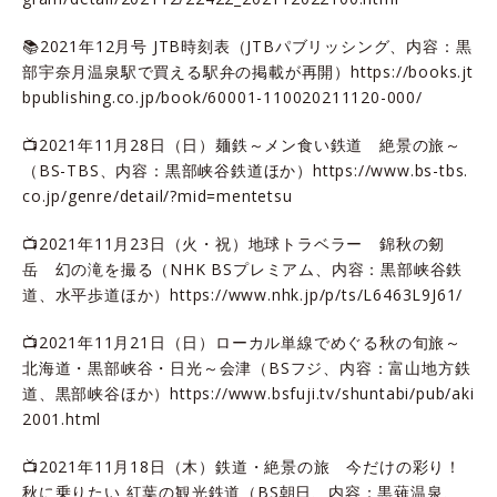
📚2021年12月号 JTB時刻表（JTBパブリッシング、内容：黒
部宇奈月温泉駅で買える駅弁の掲載が再開）
https://books.jt
bpublishing.co.jp/book/60001-110020211120-000/
📺2021年11月28日（日）麺鉄～メン食い鉄道 絶景の旅～
（BS-TBS、内容：黒部峡谷鉄道ほか）
https://www.bs-tbs.
co.jp/genre/detail/?mid=mentetsu
📺2021年11月23日（火・祝）地球トラベラー 錦秋の剱
岳 幻の滝を撮る（NHK BSプレミアム、内容：黒部峡谷鉄
道、水平歩道ほか）
https://www.nhk.jp/p/ts/L6463L9J61/
📺2021年11月21日（日）ローカル単線でめぐる秋の旬旅～
北海道・黒部峡谷・日光～会津（BSフジ、内容：富山地方鉄
道、黒部峡谷ほか）
https://www.bsfuji.tv/shuntabi/pub/aki
2001.html
📺2021年11月18日（木）鉄道・絶景の旅 今だけの彩り！
秋に乗りたい 紅葉の観光鉄道（BS朝日、内容：黒薙温泉、