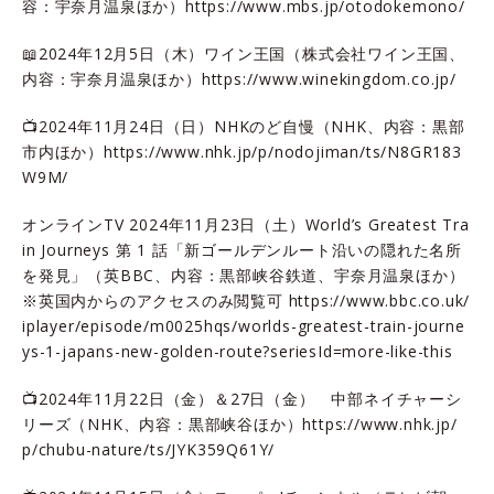
容：宇奈月温泉ほか）
https://www.mbs.jp/otodokemono/
📖2024年12月5日（木）ワイン王国（株式会社ワイン王国、
内容：宇奈月温泉ほか）
https://www.winekingdom.co.jp/
📺2024年11月24日（日）NHKのど自慢（NHK、内容：黒部
市内ほか）
https://www.nhk.jp/p/nodojiman/ts/N8GR183
W9M/
オンラインTV 2024年11月23日（土）World’s Greatest Tra
in Journeys 第 1 話「新ゴールデンルート沿いの隠れた名所
を発見」（英BBC、内容：黒部峡谷鉄道、宇奈月温泉ほか）
※英国内からのアクセスのみ閲覧可
https://www.bbc.co.uk/
iplayer/episode/m0025hqs/worlds-greatest-train-journe
ys-1-japans-new-golden-route?seriesId=more-like-this
📺2024年11月22日（金）＆27日（金） 中部ネイチャーシ
リーズ（NHK、内容：黒部峡谷ほか）
https://www.nhk.jp/
p/chubu-nature/ts/JYK359Q61Y/