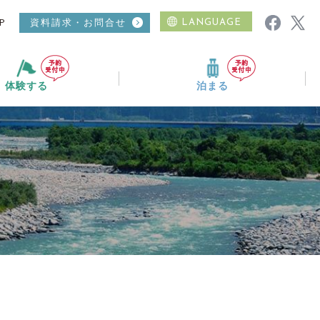
P
資料請求・お問合せ
LANGUAGE
体験する
泊まる
ムービーギャラリー
ニュース
おすすめコース
温泉
日帰り入浴