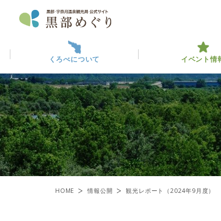
くろべについて
イベント情
くろべについて
イベント情報
黒部っ
最新イ
観光・
ABOUT KUROBE
EVENT INFO
くろべを楽しむ
黒部のみ
ENJOY KUROBE
一覧
HOME
情報公開
観光レポート（2024年9月度）