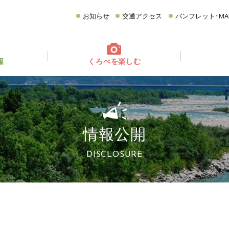
お知らせ
交通アクセス
パンフレット･MA
報
くろべを楽しむ
てどんなとこ？
ベント情報
フォトギャラリー
イベントカレンダー
グルメ
CATEGORY
どころ
観る・遊ぶ
食べる
買う・お土産
情報公開
宿泊施設
イチオシ商品
DISCLOSURE