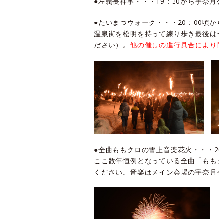
●左義長神事・・・19：30から宇奈
●たいまつウォーク・・・20：00頃
温泉街を松明を持って練り歩き最後は
ださい）。
他の催しの進行具合により
●全曲ももクロの雪上音楽花火・・・2
ここ数年恒例となっている全曲「もも
ください。音楽はメイン会場の宇奈月