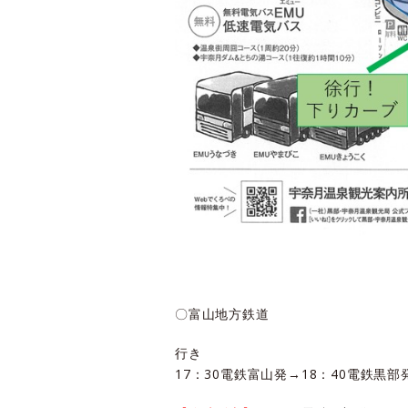
〇富山地方鉄道
行き
17：30電鉄富山発→18：40電鉄黒部