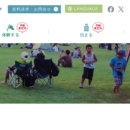
P
資料請求・お問合せ
LANGUAGE
体験する
泊まる
ムービーギャラリー
ニュース
おすすめコース
温泉
日帰り入浴