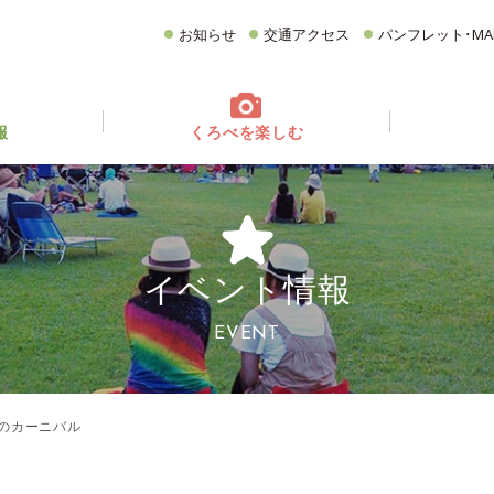
お知らせ
交通アクセス
パンフレット･MA
報
くろべを楽しむ
てどんなとこ？
ベント情報
フォトギャラリー
イベントカレンダー
グルメ
CATEGORY
どころ
観る・遊ぶ
食べる
買う・お土産
イベント情報
宿泊施設
イチオシ商品
EVENT
雪のカーニバル