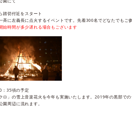
月公園にて
から踏切付近をスタート
一斉に左義長に点火するイベントです。先着300名でどなたでもご
開始時間が多少遅れる場合もございます
0：35頃の予定
クロ」の雪上音楽花火を今年も実施いたします。2019年の黒部で
公園周辺に流れます。