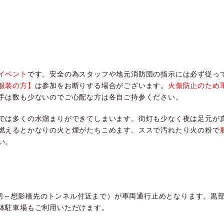
イベント
です
。安全の為スタッフや地元消防団の指示には必ず従っ
服装の方】
は参加をお断りする場合がございます。
火傷防止のため
手は数も少ないのでご心配な方は各自ご持参ください。
では多くの水溜まりができてしまいます。街灯も少なく夜は足元が
燃えるとかなりの火と煙がたちこめます。ススで汚れたり火の粉で
い。
（踏切～想影橋先のトンネル付近まで）が車両通行止めとなります。
体駐車場もご利用いただけます。