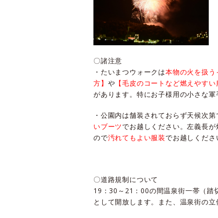
〇諸注意
・たいまつウォークは
本物の火を扱う
方】
や
【毛皮のコートなど燃えやすい
があります。特にお子様用の小さな軍
・公園内は舗装されておらず天候次第
いブーツ
でお越しください。左義長が
ので
汚れてもよい服装
でお越しくださ
〇道路規制について
19：30～21：00の間温泉街一帯
として開放します。また、温泉街の立