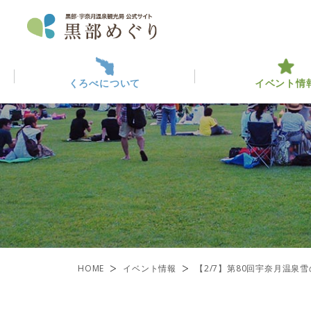
くろべについて
イベント情
くろべについて
イベント情報
黒部っ
最新イ
観光・
ABOUT KUROBE
EVENT INFO
くろべを楽しむ
黒部のみ
ENJOY KUROBE
一覧
HOME
イベント情報
【2/7】第80回宇奈月温泉