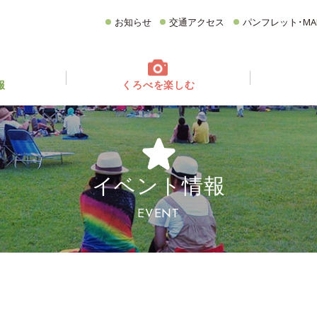
お知らせ
交通アクセス
パンフレット･MA
報
くろべを楽しむ
てどんなとこ？
ベント情報
フォトギャラリー
イベントカレンダー
グルメ
CATEGORY
どころ
観る・遊ぶ
食べる
買う・お土産
イベント情報
宿泊施設
イチオシ商品
EVENT