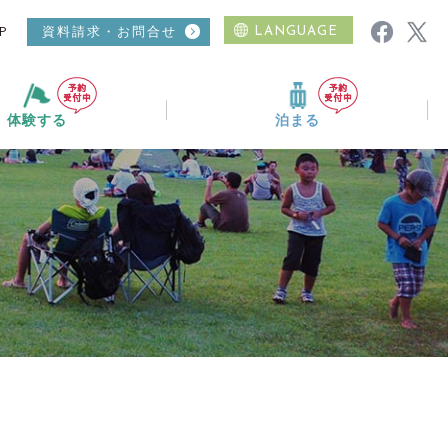
P
資料請求・お問合せ
LANGUAGE
体験する
泊まる
ムービーギャラリー
ニュース
おすすめコース
温泉
日帰り入浴