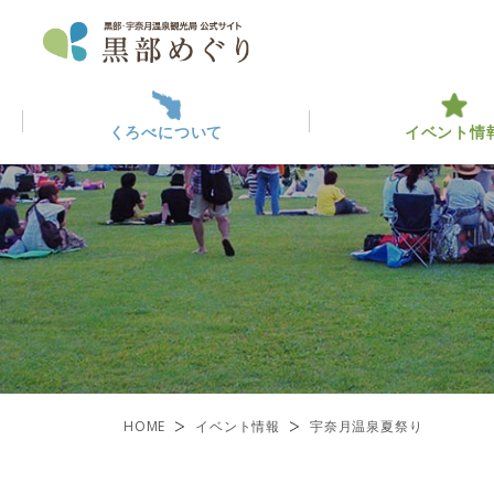
くろべについて
イベント情
くろべについて
イベント情報
黒部っ
最新イ
観光・
ABOUT KUROBE
EVENT INFO
くろべを楽しむ
黒部のみ
ENJOY KUROBE
一覧
HOME
イベント情報
宇奈月温泉夏祭り