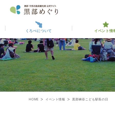
くろべについて
イベント情
くろべについて
イベント情報
黒部っ
最新イ
観光・
ABOUT KUROBE
EVENT INFO
くろべを楽しむ
黒部のみ
ENJOY KUROBE
一覧
HOME
イベント情報
黒部峡谷こども駅長の日