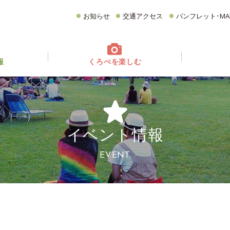
お知らせ
交通アクセス
パンフレット･MA
報
くろべを楽しむ
てどんなとこ？
ベント情報
フォトギャラリー
イベントカレンダー
グルメ
CATEGORY
どころ
観る・遊ぶ
食べる
買う・お土産
イベント情報
宿泊施設
イチオシ商品
EVENT