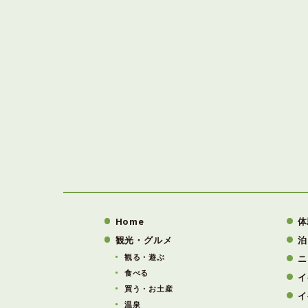
Home
体
観光・グルメ
泊
観る・遊ぶ
ニ
食べる
イ
買う・お土産
イ
温泉