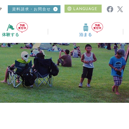
P
資料請求・お問合せ
LANGUAGE
体験する
泊まる
ムービーギャラリー
ニュース
おすすめコース
温泉
日帰り入浴