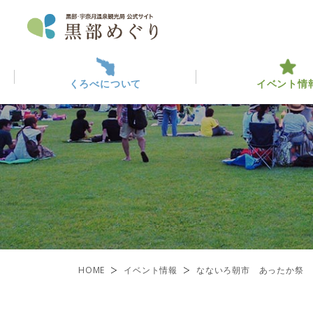
くろべについて
イベント情
くろべについて
イベント情報
黒部っ
最新イ
観光・
ABOUT KUROBE
EVENT INFO
くろべを楽しむ
黒部のみ
ENJOY KUROBE
一覧
HOME
イベント情報
なないろ朝市 あったか祭