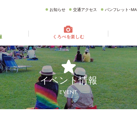
お知らせ
交通アクセス
パンフレット･MA
報
くろべを楽しむ
てどんなとこ？
ベント情報
フォトギャラリー
イベントカレンダー
グルメ
CATEGORY
どころ
観る・遊ぶ
食べる
買う・お土産
イベント情報
宿泊施設
イチオシ商品
EVENT