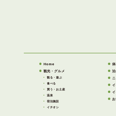
Home
体
観光・グルメ
泊
観る・遊ぶ
ニ
食べる
イ
買う・お土産
イ
温泉
お
宿泊施設
イチオシ