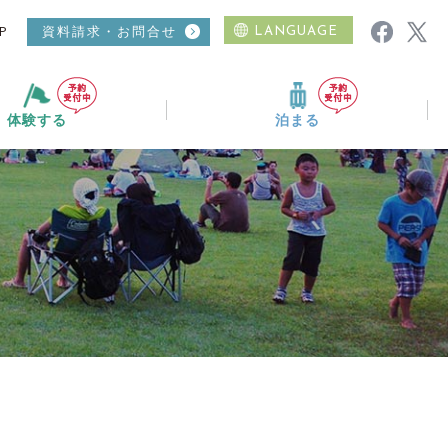
P
資料請求・お問合せ
LANGUAGE
体験する
泊まる
ムービーギャラリー
ニュース
おすすめコース
温泉
日帰り入浴